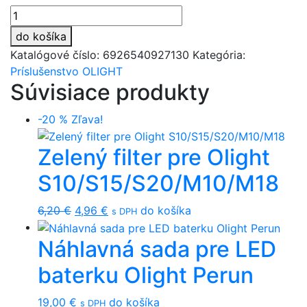
množstvo
Batéria
do košíka
Olight
Katalógové číslo:
6926540927130
Kategória:
CR123A
Príslušenstvo OLIGHT
nenabíjateľná
Súvisiace produkty
1600
mAh
-20 %
Zľava!
3V
Zelený filter pre Olight
S10/S15/S20/M10/M18
Original
Current
6,20
€
4,96
€
do košíka
s DPH
price
price
Náhlavná sada pre LED
was:
is:
6,20 €.
4,96 €.
baterku Olight Perun
19,00
€
do košíka
s DPH