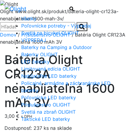
Menu
Hľadať
Olight
www.olight.sk/produkt/bateria-olight-cr123a-
Všetky
nenabijatelna-1600-mah-3v/
Zatvoriť
Hľadať:
Poľovnícke potreby - Výpredaj
Hľadať
Svetlá na bicykel OLIGHT
Domov
/
Príslušenstvo OLIGHT
/ Batéria Olight CR123A
VÝPREDAJ
nenabíjateľná 1600 mAh 3V
Baterky na Camping a Outdoor
Baterky OLIGHT
Batéria Olight
LED čelovky
Limitovaná edícia OLIGHT
CR123A
Nabíjateľné LED baterky
Policajné, armádne a záchranárske LED
nenabíjateľná 1600
baterky
Poľovnícke LED baterky
mAh 3V
Príslušenstvo OLIGHT
Svetlá na zbraň OLIGHT
3,00
€
s DPH
Taktické LED baterky
Dostupnosť:
237 ks na sklade