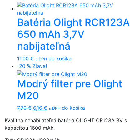
Batéria Olight RCR123A
650 mAh 3,7V
nabíjateľná
11,00
€
do košíka
s DPH
-20 %
Zľava!
Modrý filter pre Olight
M20
Original
Current
7,70
€
6,16
€
do košíka
s DPH
price
price
Kvalitná nenabíjateľná batéria OLIGHT CR123A 3V s
was:
is:
kapacitou 1600 mAh.
7,70 €.
6,16 €.