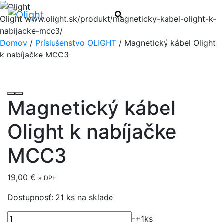
Menu
Hľadať
Olight
www.olight.sk/produkt/magneticky-kabel-olight-k-
nabijacke-mcc3/
Domov
/
Príslušenstvo OLIGHT
/ Magnetický kábel Olight
k nabíjačke MCC3
Magnetický kábel
Olight k nabíjačke
MCC3
19,00
€
s DPH
Dostupnosť:
21 ks na sklade
množstvo
-
+
1
ks