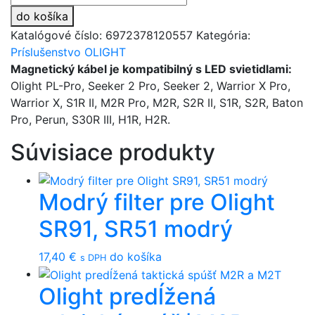
Magnetický
do košíka
kábel
Katalógové číslo:
6972378120557
Kategória:
Olight
Príslušenstvo OLIGHT
k
Magnetický kábel je kompatibilný s LED svietidlami:
nabíjačke
Olight PL-Pro, Seeker 2 Pro, Seeker 2, Warrior X Pro,
MCC3
Warrior X, S1R II, M2R Pro, M2R, S2R II, S1R, S2R, Baton
Pro, Perun, S30R III, H1R, H2R.
Súvisiace produkty
Modrý filter pre Olight
SR91, SR51 modrý
17,40
€
do košíka
s DPH
Olight predĺžená