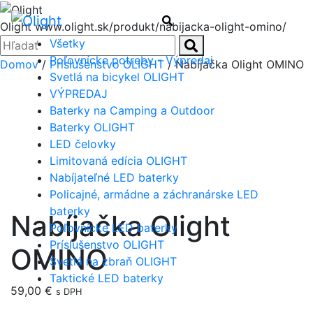
Menu
Hľadať
Olight
www.olight.sk/produkt/nabijacka-olight-omino/
Zatvoriť
Hľadať:
Všetky
Hľadať
Poľovnícke potreby - Výpredaj
Domov
/
Príslušenstvo OLIGHT
/ Nabíjačka Olight OMINO
Svetlá na bicykel OLIGHT
VÝPREDAJ
Baterky na Camping a Outdoor
Baterky OLIGHT
LED čelovky
Limitovaná edícia OLIGHT
Nabíjateľné LED baterky
Policajné, armádne a záchranárske LED
baterky
Nabíjačka Olight
Poľovnícke LED baterky
Príslušenstvo OLIGHT
OMINO
Svetlá na zbraň OLIGHT
Taktické LED baterky
59,00
€
s DPH