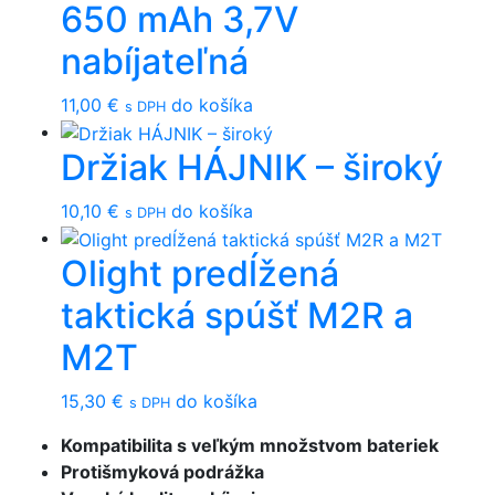
650 mAh 3,7V
nabíjateľná
11,00
€
do košíka
s DPH
Držiak HÁJNIK – široký
10,10
€
do košíka
s DPH
Olight predĺžená
taktická spúšť M2R a
M2T
15,30
€
do košíka
s DPH
Kompatibilita s veľkým množstvom bateriek
Protišmyková podrážka