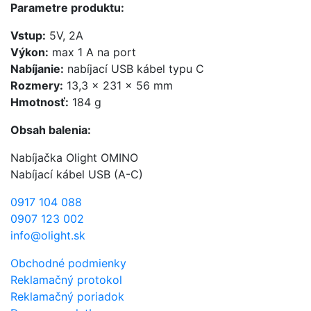
Parametre produktu:
Vstup:
5V, 2A
Výkon:
max 1 A na port
Nabíjanie:
nabíjací USB kábel typu C
Rozmery:
13,3 x 231 x 56 mm
Hmotnosť:
184 g
Obsah balenia:
Nabíjačka Olight OMINO
Nabíjací kábel USB (A-C)
0917 104 088
0907 123 002
info@olight.sk
Obchodné podmienky
Reklamačný protokol
Reklamačný poriadok