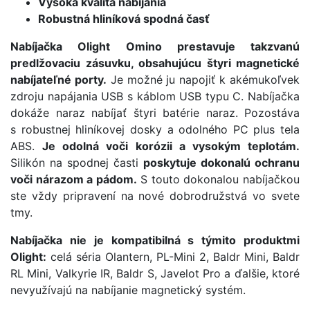
Vysoká kvalita nabíjania
Robustná hliníková spodná časť
Nabíjačka Olight Omino prestavuje takzvanú
predlžovaciu zásuvku, obsahujúcu štyri magnetické
nabíjateľné porty.
Je možné ju napojiť k akémukoľvek
zdroju napájania USB s káblom USB typu C. Nabíjačka
dokáže naraz nabíjať štyri batérie naraz. Pozostáva
s robustnej hliníkovej dosky a odolného PC plus tela
ABS.
Je odolná voči korózii a vysokým teplotám.
Silikón na spodnej časti
poskytuje dokonalú ochranu
voči nárazom a pádom.
S touto dokonalou nabíjačkou
ste vždy pripravení na nové dobrodružstvá vo svete
tmy.
Nabíjačka nie je kompatibilná s týmito produktmi
Olight:
celá séria Olantern, PL-Mini 2, Baldr Mini, Baldr
RL Mini, Valkyrie IR, Baldr S, Javelot Pro a ďalšie, ktoré
nevyužívajú na nabíjanie magnetický systém.