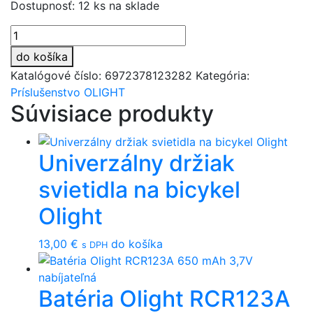
Dostupnosť:
12 ks na sklade
množstvo
Nabíjačka
do košíka
Olight
Katalógové číslo:
6972378123282
Kategória:
OMINO
Príslušenstvo OLIGHT
Súvisiace produkty
Univerzálny držiak
svietidla na bicykel
Olight
13,00
€
do košíka
s DPH
Batéria Olight RCR123A