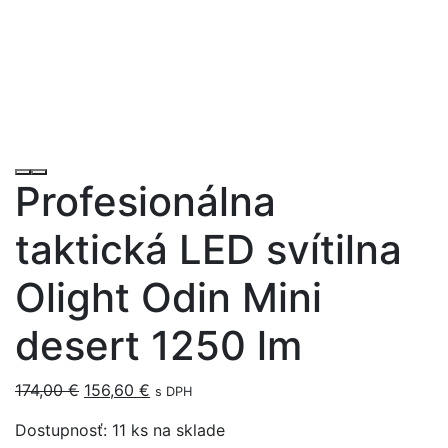
Profesionálna
taktická LED svítilna
Olight Odin Mini
desert 1250 lm
Original
Current
174,00
€
156,60
€
s DPH
price
price
Dostupnosť:
11 ks na sklade
was:
is: