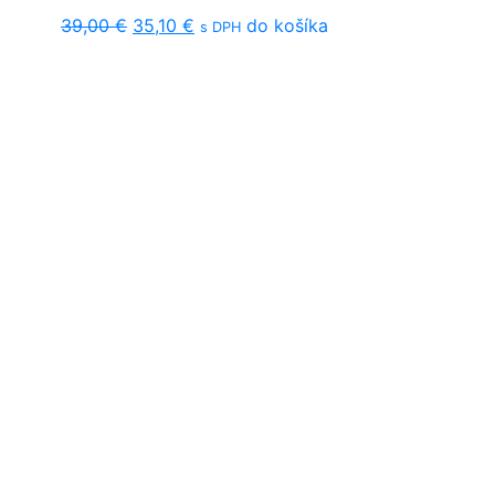
Original
Current
39,00
€
35,10
€
do košíka
s DPH
price
price
was:
is:
39,00 €.
35,10 €.