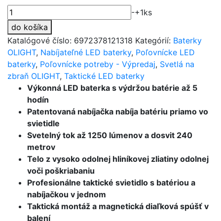
174,00 €.
156,60 €.
množstvo
-
+
1
ks
Profesionálna
do košíka
taktická
Katalógové číslo:
6972378121318
Kategórií:
Baterky
LED
OLIGHT
,
Nabíjateľné LED baterky
,
Poľovnícke LED
svítilna
baterky
,
Poľovnícke potreby - Výpredaj
,
Svetlá na
Olight
zbraň OLIGHT
,
Taktické LED baterky
Odin
Výkonná LED baterka s výdržou batérie až 5
Mini
hodín
desert
Patentovaná nabíjačka nabíja batériu priamo vo
1250
svietidle
lm
Svetelný tok až 1250 lúmenov a dosvit 240
metrov
Telo z vysoko odolnej hliníkovej zliatiny odolnej
voči poškriabaniu
Profesionálne taktické svietidlo s batériou a
nabíjačkou v jednom
Taktická montáž a magnetická diaľková spúšť v
balení