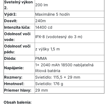
Svetelný výkon
200 lm
2.
Výdrž:
Maximálne 5 hodín
Dosvit:
240m
Intenzita lúča:
14400 cd
Odolnosť voči
IPX-8 (vodotesný do 3 m)
vode:
Odolnosť voči
z výšky 1,5 m
pádu:
Dióda:
PMMA
1x 2040 mAh 18500 nabíjateľná
Napájanie:
lítiová batéria
Rozmery:
Svietidlo: 115,5 x 29 mm
Hmotnosť:
Svietidlo: 176 g
Priemer hlavy:
29 mm
Obsah balenia: