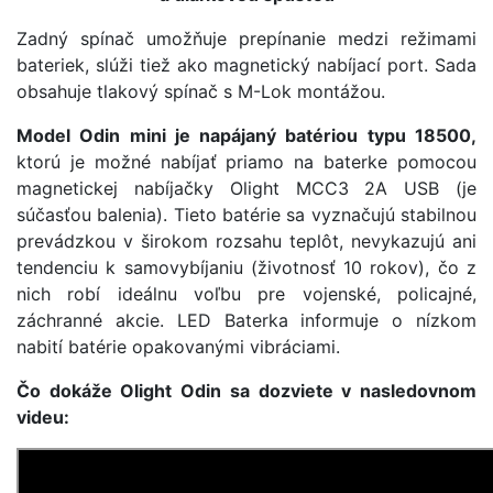
Zadný spínač umožňuje prepínanie medzi režimami
bateriek, slúži tiež ako magnetický nabíjací port. Sada
obsahuje tlakový spínač s M-Lok montážou.
Model Odin mini je napájaný batériou typu 18500,
ktorú je možné nabíjať priamo na baterke pomocou
magnetickej nabíjačky Olight MCC3 2A USB (je
súčasťou balenia). Tieto batérie sa vyznačujú stabilnou
prevádzkou v širokom rozsahu teplôt, nevykazujú ani
tendenciu k samovybíjaniu (životnosť 10 rokov), čo z
nich robí ideálnu voľbu pre vojenské, policajné,
záchranné akcie. LED Baterka informuje o nízkom
nabití batérie opakovanými vibráciami.
Čo dokáže Olight Odin sa dozviete v nasledovnom
videu: