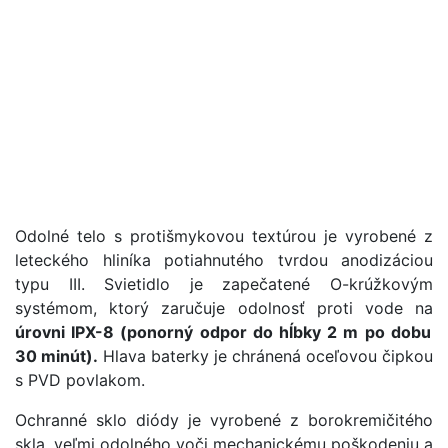
Odolné telo s protišmykovou textúrou je vyrobené z
leteckého hliníka potiahnutého tvrdou anodizáciou
typu III. Svietidlo je zapečatené O-krúžkovým
systémom, ktorý zaručuje odolnosť proti vode na
úrovni IPX-8 (ponorný odpor do hĺbky 2 m po dobu
30 minút).
Hlava baterky je chránená oceľovou čipkou
s PVD povlakom.
Ochranné sklo diódy je vyrobené z borokremičitého
skla, veľmi odolného voči mechanickému poškodeniu a