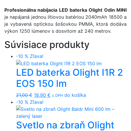
Profesionálna nabíjacia LED baterka Olight Odin MINI
je
napájaná jednou lítiovou batériou 2040mAh 18500 a
je vybavená optickou šošovkou PMMA, ktorá dodáva
výkon 1250 lúmenov s dosvitom až 240 metrov.
Súvisiace produkty
-10 %
Zľava!
LED baterka Olight I1R 2
EOS 150 lm
Original
Current
21,00
€
18,90
€
do košíka
s DPH
price
price
-10 %
Zľava!
was:
is:
21,00 €.
18,90 €.
Svetlo na zbraň Olight