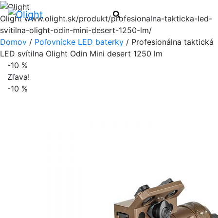
Menu
Hľadať
Olight
www.olight.sk/produkt/profesionalna-takticka-led-
svitilna-olight-odin-mini-desert-1250-lm/
Domov
/
Poľovnícke LED baterky
/ Profesionálna taktická
LED svítilna Olight Odin Mini desert 1250 lm
-10 %
Zľava!
-10 %