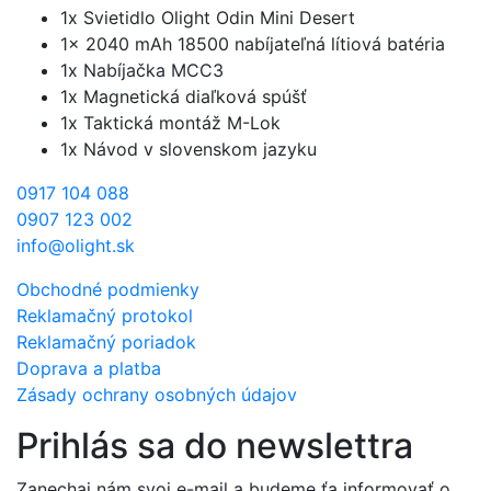
1x Svietidlo Olight Odin Mini Desert
1x 2040 mAh 18500 nabíjateľná lítiová batéria
1x Nabíjačka MCC3
1x Magnetická diaľková spúšť
1x Taktická montáž M-Lok
1x Návod v slovenskom jazyku
0917 104 088
0907 123 002
info@olight.sk
Obchodné podmienky
Reklamačný protokol
Reklamačný poriadok
Doprava a platba
Zásady ochrany osobných údajov
Prihlás sa do newslettra
Zanechaj nám svoj e-mail a budeme ťa informovať o