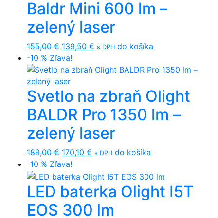
Baldr Mini 600 lm –
zelený laser
Original
Current
155,00
€
139,50
€
do košíka
s DPH
price
price
-10 %
Zľava!
was:
is:
155,00 €.
139,50 €.
Svetlo na zbraň Olight
BALDR Pro 1350 lm –
zelený laser
Original
Current
189,00
€
170,10
€
do košíka
s DPH
price
price
-10 %
Zľava!
was:
is:
LED baterka Olight I5T
189,00 €.
170,10 €.
EOS 300 lm