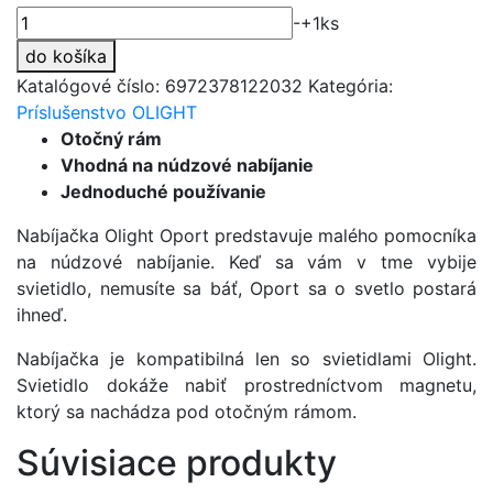
množstvo
-
+
1
ks
Univerzálna
do košíka
nabíjačka
Katalógové číslo:
6972378122032
Kategória:
Olight
Príslušenstvo OLIGHT
Oport
Otočný rám
Vhodná na núdzové nabíjanie
Jednoduché používanie
Nabíjačka Olight Oport predstavuje malého pomocníka
na núdzové nabíjanie. Keď sa vám v tme vybije
svietidlo, nemusíte sa báť, Oport sa o svetlo postará
ihneď.
Nabíjačka je kompatibilná len so svietidlami Olight.
Svietidlo dokáže nabiť prostredníctvom magnetu,
ktorý sa nachádza pod otočným rámom.
Súvisiace produkty