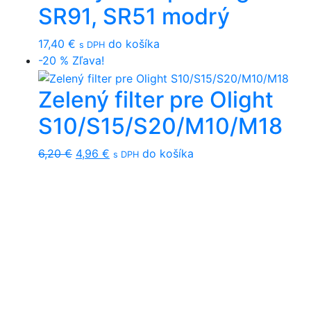
SR91, SR51 modrý
17,40
€
do košíka
s DPH
-20 %
Zľava!
Zelený filter pre Olight
S10/S15/S20/M10/M18
Original
Current
6,20
€
4,96
€
do košíka
s DPH
price
price
was:
is:
6,20 €.
4,96 €.