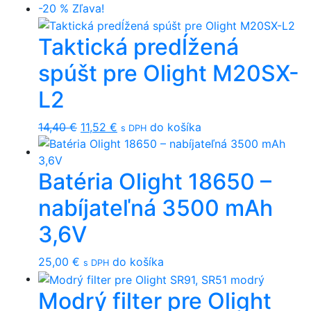
-20 %
Zľava!
Taktická predĺžená
spúšt pre Olight M20SX-
L2
Original
Current
14,40
€
11,52
€
do košíka
s DPH
price
price
was:
is:
Batéria Olight 18650 –
14,40 €.
11,52 €.
nabíjateľná 3500 mAh
3,6V
25,00
€
do košíka
s DPH
Modrý filter pre Olight