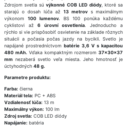
Zdrojom svetla sú
výkonné COB LED diódy
, ktoré sa
starajú o dosah lúča až
13 metrov
s maximálnym
výkonom
100 lumenov.
BS 100 ponúka každému
cyklistovi až
6 úrovní osvetlenia
. Jednoducho a
rýchlo si vie prispôsobiť osvietenie na základe rôznych
situácii a počasia počas jazdy na bycikli. Svetlo je
napájané prostredníctvom
batérie 3,6 V s kapacitou
480 mAh.
Vďaka kompaktným rozmerom
37x30x37
mm
nezaberá svetlo veľa miesta. Jeho hmotnosť je
úctyhodných
48 g.
Parametre produktu:
Farba:
čierna
Materiál tela:
PC + ABS
Vzdialenosť lúča:
13 m
Maximálny výkon:
100 lm
Zdroj svetla:
COB LED diódy
Napájanie:
batéria