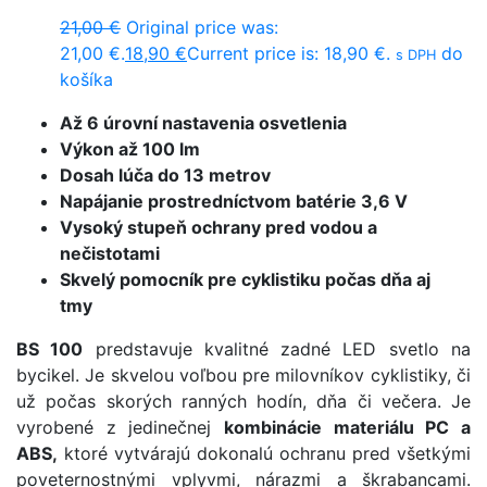
21,00
€
Original price was:
21,00 €.
18,90
€
Current price is: 18,90 €.
do
s DPH
košíka
Až 6 úrovní nastavenia osvetlenia
Výkon až 100 lm
Dosah lúča do 13 metrov
Napájanie prostredníctvom batérie 3,6 V
Vysoký stupeň ochrany pred vodou a
nečistotami
Skvelý pomocník pre cyklistiku počas dňa aj
tmy
BS 100
predstavuje kvalitné zadné LED svetlo na
bycikel. Je skvelou voľbou pre milovníkov cyklistiky, či
už počas skorých ranných hodín, dňa či večera. Je
vyrobené z jedinečnej
kombinácie materiálu PC a
ABS,
ktoré vytvárajú dokonalú ochranu pred všetkými
poveternostnými vplyvmi, nárazmi a škrabancami.