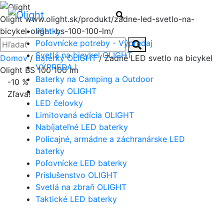
Menu
Hľadať
Olight
www.olight.sk/produkt/zadne-led-svetlo-na-
Všetky
bicykel-olight-bs-100-100-lm/
Zatvoriť
Hľadať:
Poľovnícke potreby - Výpredaj
Hľadať
Svetlá na bicykel OLIGHT
Domov
/
Baterky OLIGHT
/ Zadné LED svetlo na bicykel
VÝPREDAJ
Olight BS 100 100 lm
Baterky na Camping a Outdoor
-10 %
Baterky OLIGHT
Zľava!
LED čelovky
Limitovaná edícia OLIGHT
-10 %
Nabíjateľné LED baterky
Policajné, armádne a záchranárske LED
baterky
Poľovnícke LED baterky
Príslušenstvo OLIGHT
Svetlá na zbraň OLIGHT
Taktické LED baterky