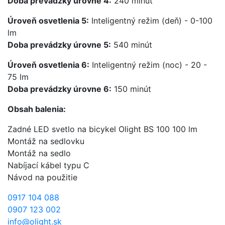
Doba prevádzky úrovne 4:
240 minút
Úroveň osvetlenia 5:
Inteligentný režim (deň) - 0-100
lm
Doba prevádzky úrovne 5:
540 minút
Úroveň osvetlenia 6:
Inteligentný režim (noc) - 20 -
75 lm
Doba prevádzky úrovne 6:
150 minút
Obsah balenia:
Zadné LED svetlo na bicykel Olight BS 100 100 lm
Montáž na sedlovku
Montáž na sedlo
Nabíjací kábel typu C
Návod na použitie
0917 104 088
0907 123 002
info@olight.sk