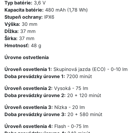
Typ batérie:
3,6 V
Kapacita batérie:
480 mAh (1,78 Wh)
Stupeň ochrany:
IPX6
Výška:
30 mm
Dĺžka:
37 mm
Šírka:
37 mm
Hmotnosť:
48 g
Úrovne ostvetlenia
Úroveň osvetlenia 1:
Skupinová jazda (ECO) - 0-10 lm
Doba prevádzky úrovne 1:
7200 minút
Úroveň osvetlenia 2:
Vysoká - 75 lm
Doba prevádzky úrovne 2:
20 + 120 minút
Úroveň osvetlenia 3:
Nízka - 20 lm
Doba prevádzky úrovne 3:
20 + 580 minút
Úroveň osvetlenia 4:
Flash - 0-75 lm