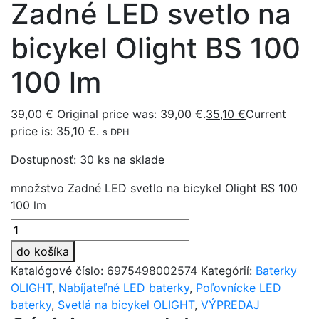
Zadné LED svetlo na
bicykel Olight BS 100
100 lm
39,00
€
Original price was: 39,00 €.
35,10
€
Current
price is: 35,10 €.
s DPH
Dostupnosť:
30 ks na sklade
množstvo Zadné LED svetlo na bicykel Olight BS 100
100 lm
do košíka
Katalógové číslo:
6975498002574
Kategórií:
Baterky
OLIGHT
,
Nabíjateľné LED baterky
,
Poľovnícke LED
baterky
,
Svetlá na bicykel OLIGHT
,
VÝPREDAJ